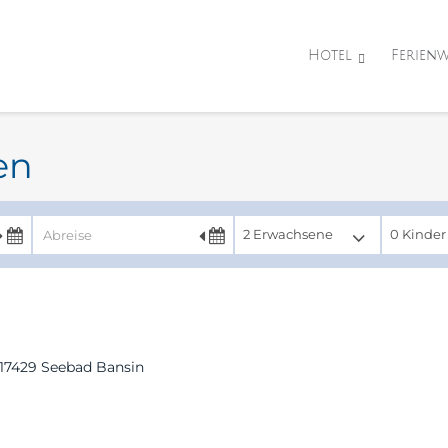
Hotel
Ferien
en
 17429 Seebad Bansin