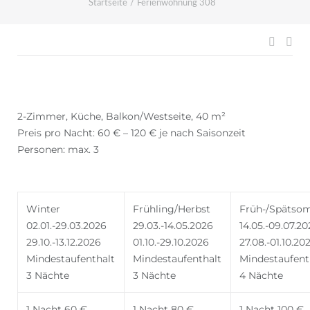
Startseite
/
Ferienwohnung 308
Beitr
2-Zimmer, Küche, Balkon/Westseite, 40 m²
Preis pro Nacht: 60 € – 120 € je nach Saisonzeit
Personen: max. 3
Winter
Frühling/Herbst
Früh-/Spätso
02.01.-29.03.2026
29.03.-14.05.2026
14.05.-09.07.2
29.10.-13.12.2026
01.10.-29.10.2026
27.08.-01.10.20
Mindestaufenthalt
Mindestaufenthalt
Mindestaufent
3 Nächte
3 Nächte
4 Nächte
1 Nacht 60 €
1 Nacht 80 €
1 Nacht 100 €